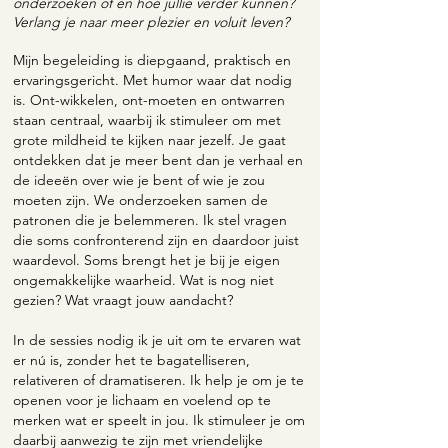
onderzoeken of en hoe jullie verder kunnen?
Verlang je naar meer plezier en voluit leven?
Mijn begeleiding is diepgaand, praktisch en
ervaringsgericht. Met humor waar dat nodig
is.
Ont-wikkelen, ont-moeten en ontwarren
staan centraal, waarbij ik stimuleer om met
grote mildheid te kijken naar jezelf. Je gaat
ontdekken dat je meer bent dan je verhaal en
de ideeën over wie je bent of wie je zou
moeten zijn. We onderzoeken samen de
patronen die je belemmeren. Ik stel vragen
die soms confronterend zijn en daardoor juist
waardevol.
Soms brengt het je bij je eigen
ongemakkelijke waarheid.
Wat is nog niet
gezien? Wat vraagt jouw aandacht?
In de sessies nodig ik je uit om te ervaren wat
er nú is, zonder het te bagatelliseren,
relativeren of dramatiseren. Ik help je om je te
openen voor je lichaam en voelend op te
merken wat er speelt in jou. Ik stimuleer je om
daarbij aanwezig te zijn met vriendelijke