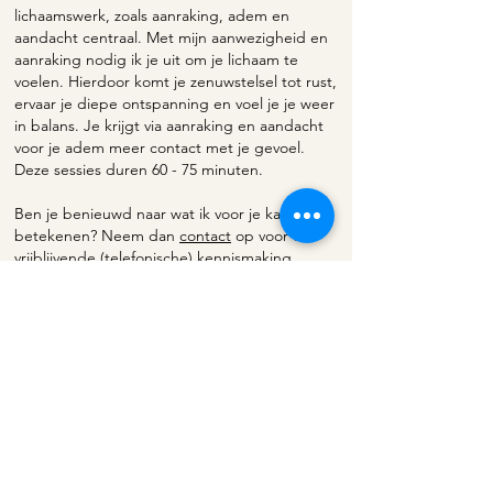
lichaamswerk, zoals aanraking, adem en
aandacht centraal. Met mijn aanwezigheid en
aanraking nodig ik je uit om je lichaam te
voelen. Hierdoor komt je zenuwstelsel tot rust,
ervaar je diepe ontspanning en voel je je weer
in balans. Je krijgt via aanraking en aandacht
voor je adem meer contact met je gevoel.
Deze sessies duren 60 - 75 minuten.
Ben je benieuwd naar wat ik voor je kan
betekenen? Neem dan
contact
op voor een
vrijblijvende (telefonische) kennismaking.
Kijk
hier
voor ervaringen van anderen.
Tarieven
Het tarief voor individuele begeleiding is €
125,- (incl BTW; excl BTW voor ZZP'ers) per
sessie van 75-90 minuten.
Sessies relatiebegeleiding zijn € 170,- per
sessie van 90 minuten.
De intake (individueel en relatie) bedraagt €
140,-.