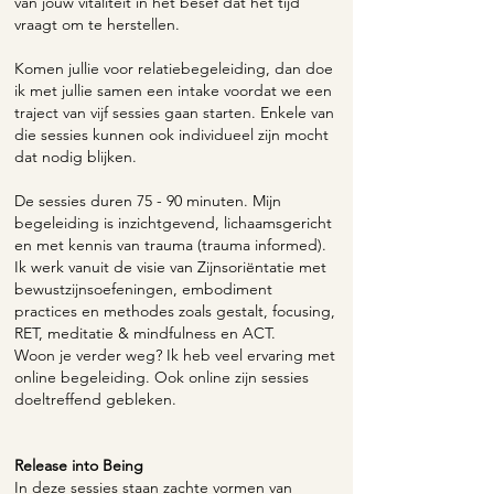
van jouw vitaliteit in het besef dat het tijd
vraagt om te herstellen.
Komen jullie voor relatiebegeleiding, dan doe
ik met jullie samen een intake voordat we een
traject van vijf sessies gaan starten. Enkele van
die sessies kunnen ook individueel zijn mocht
dat nodig blijken.
De sessies duren 75 - 90 minuten. Mijn
begeleiding is inzichtgevend, lichaamsgericht
en met kennis van trauma (trauma informed).
Ik werk vanuit de visie van Zijnsoriëntatie met
bewustzijnsoefeningen, embodiment
practices en methodes zoals gestalt, focusing,
RET, meditatie & mindfulness en ACT.
Woon je verder weg? Ik heb veel ervaring met
online begeleiding. Ook online zijn sessies
doeltreffend gebleken.
Release into Being
In deze sessies staan zachte vormen van