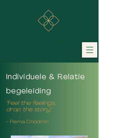
Individuele & Relatie
begeleiding
"Feel the feelings,
drop the story."
- Pema Chödrön