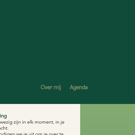
fo Groepswerk
Over mij
Agenda
ing
ezig zijn in elk moment, in je
cht.
odigen we je uit om je over te