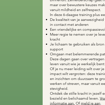
maar over bewustere keuzes make
vanuit mildheid en zelfrespect.
In deze 6-daagse training plus een
De kwaliteit van je aanwezigheid 
in contact met anderen
Een vriendelijke en compassievol
Meer regie te nemen over je leven
kracht
Je lichaam te gebruiken als bron 
support
Omgaan met belemmerende patron
Deze dagen gaan over vertragen 
leven vanuit wie je werkelijk bent
Of je nu meer leiding wilt over je
impact wilt vergroten: deze traini
en inzichten om duurzaam te groe
werken of streven, maar vanuit e
stevigheid.
Ontdek de stille kracht in jezelf
bezield en belichaamd leven.
Vra
informatie aan.
Of
meld je aan
.