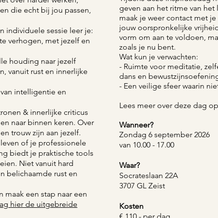
geven aan het ritme van het l
n die echt bij jou passen,
maak je weer contact met je
jouw oorspronkelijke vrijhe
 individuele sessie leer je:
vorm om aan te voldoen, maa
te verhogen, met jezelf en
zoals je nu bent.
Wat kun je verwachten:
le houding naar jezelf
- Ruimte voor meditatie, zel
, vanuit rust en innerlijke
dans en bewustzijnsoefenin
- Een veilige sfeer waarin ni
van intelligentie en
Lees meer over deze dag o
en & innerlijke criticus
en naar binnen keren. Over
Wanneer?
 en trouw zijn aan jezelf.
Zondag 6 september 2026
 leven of je professionele
van 10.00 - 17.00
ng biedt je praktische tools
ien. Niet vanuit hard
Waar?
en belichaamde rust en
Socrateslaan 22A
3707 GL Zeist
 en maak een stap naar een
ag hier de uitgebreide
Kosten
€ 110,- per dag