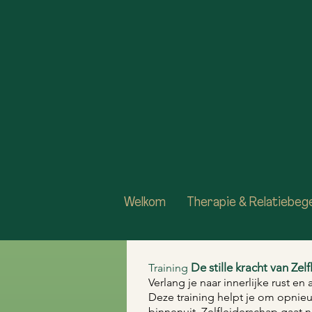
Welkom
Therapie & Relatiebege
De stille kracht van Zel
​​​​Training
Verlang je naar innerlijke rust en
Deze training helpt je om opnieu
binnenuit. Zelfleiderschap gaat n