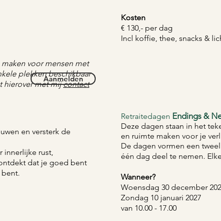
Kosten
€ 130,- per dag
Incl koffie, thee, snacks & lich
te maken voor mensen met
nkele plekken beschikbaar
Aanmelden
t hierover met mij
contact
Endings & N
Retraitedagen
Deze dagen staan in het teke
rouwen en versterk de
en ruimte maken voor je ver
De dagen vormen een tweel
 innerlijke rust,
één dag deel te nemen. Elke
ontdekt dat je goed bent
 bent.
Wanneer?
Woensdag 30 december 20
Zondag 10 januari 2027
van 10.00 - 17.00