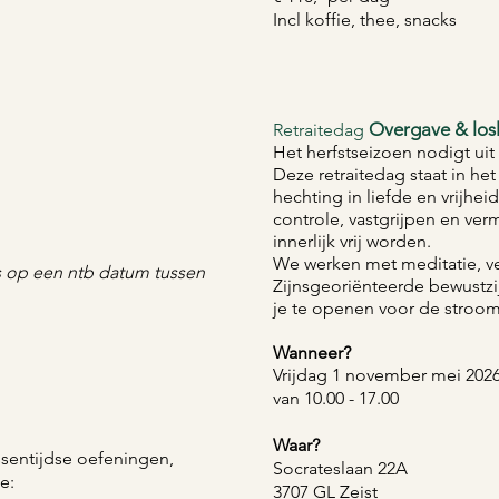
Incl koffie, thee, snacks
Overgave & los
Retraitedag
Het herfstseizoen nodigt uit 
Deze retraitedag staat in he
hechting in liefde en vrijheid
controle, vastgrijpen en ve
innerlijk vrij worden.
We werken met meditatie, v
ts op een ntb datum tussen
Zijnsgeoriënteerde bewustzi
je te openen voor de stroom 
Wanneer?
Vrijdag 1 november mei 202
van 10.00 - 17.00
Waar?
ssentijdse oefeningen,
Socrateslaan 22A
e:
3707 GL Zeist