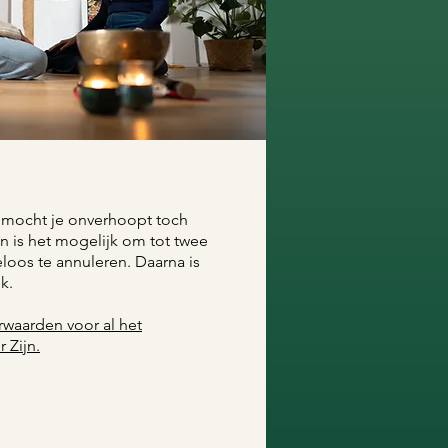
 mocht je onverhoopt toch
 is het mogelijk om tot twee
oos te annuleren. Daarna is
k.
waarden voor al het
 Zijn.