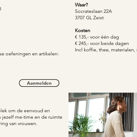
Waar?
0
Socrateslaan 22A
3707 GL Zeist
Kosten
€ 135,- voor één dag
€ 245,- voor beide dagen
Incl koffie, thee, materialen,
se oefeningen en artikelen:
Aanmelden
 plek om de eenvoud en
n jezelf me-time
en de ruimte
ring van vrouwen.