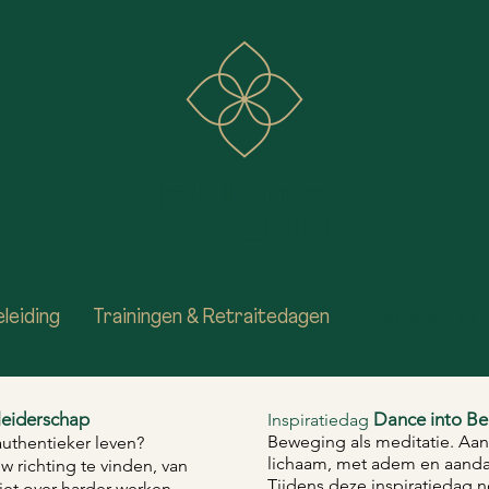
leiding
Trainingen & Retraitedagen
Praktische in
fleiderschap
Dance into Be
Inspiratiedag
Beweging als meditatie. Aanw
 authentieker leven?
lichaam, met adem en aanda
w richting te vinden, van
Tijdens deze inspiratiedag n
iet over harder werken,