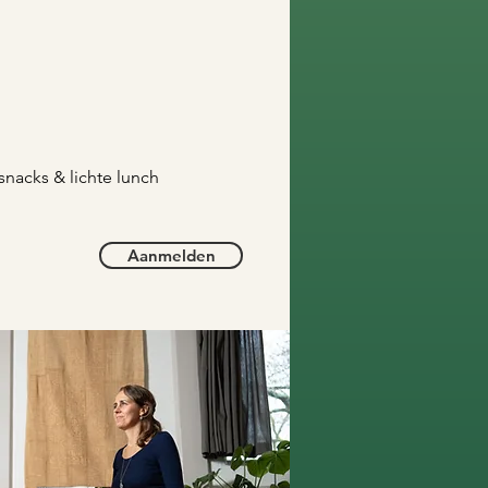
 snacks & lichte lunch
Aanmelden